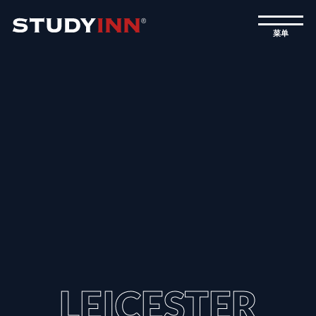
菜单
LEICESTER